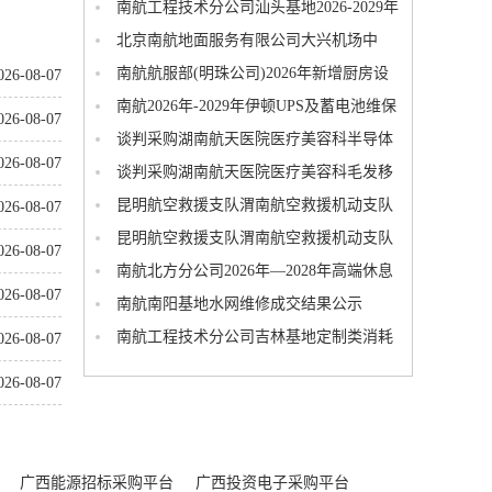
航延A类酒店(北京地区)项目中标公告
接检测仪成交结果公示
南航工程技术分公司汕头基地2026-2029年
机务勤务及清洁服务招标项目重新招标成交
北京南航地面服务有限公司大兴机场中
结果公示
转、航延酒店(2026)项目重新招标-包3:中转、
南航航服部(明珠公司)2026年新增厨房设
026-08-07
航延C类酒店(北京地区)中标公告
备、制冷设备采购项目成交结果公示
南航2026年-2029年伊顿UPS及蓄电池维保
026-08-07
采购项目第二次询比成交结果公示
谈判采购湖南航天医院医疗美容科半导体
026-08-07
激光治疗机采购项目
谈判采购湖南航天医院医疗美容科毛发移
植机(手术动力系统)采购项目
昆明航空救援支队渭南航空救援机动支队
026-08-07
饮食社会化服务保障项目成交公告
昆明航空救援支队渭南航空救援机动支队
026-08-07
筹备组主副食品采购项目成交公告
南航北方分公司2026年—2028年高端休息
026-08-07
区保洁采购项目成交结果公示
南航南阳基地水网维修成交结果公示
南航工程技术分公司吉林基地定制类消耗
026-08-07
用品机务料成交结果公示
026-08-07
广西能源招标采购平台
广西投资电子采购平台