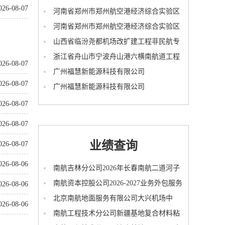
026-08-07
浮清河(淮海路～南海大道下游段)防洪排涝安
河南省郑州市郑州航空港经济综合实验区
全提升工程
浮清河(淮海路～南海大道下游段)防洪排涝安
河南省郑州市郑州航空港经济综合实验区
全提升工程
第三水厂及配套管网工程
山西省临汾尧都机场改扩建工程非民航专
业工程
浙江省舟山市宁波舟山港六横南航道工程
026-08-07
广州福慧新能源科技有限公司
026-08-07
100MW/200MWh独立储能电站(一期)项目
广州福慧新能源科技有限公司
100MW/200MWh独立储能电站(三期)项目
026-08-07
026-08-07
业绩查询
026-08-07
026-08-06
南航吉林分公司2026年长春南航二道河子
机场地块秩序维护采购项目(二次采购)成交结
南航资本控股公司2026-2027业务外包服务
026-08-06
果公示
采购项目二次谈判成交结果公示
北京南航地面服务有限公司大兴机场中
026-08-06
转、航延酒店(2026)项目重新招标-包1:中转、
南航工程技术分公司新疆基地复合材料粘